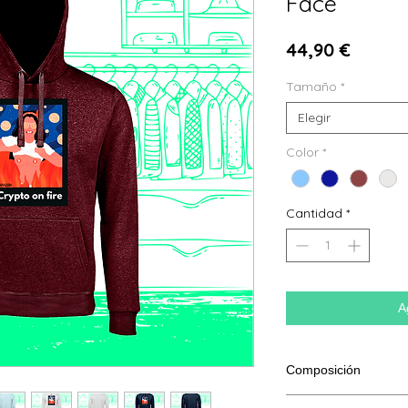
Face
Precio
44,90 €
Tamaño
*
Elegir
Color
*
Cantidad
*
A
Composición
80 % algodón hilado e