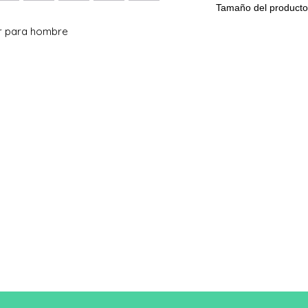
Tamaño del producto
r para hombre
Tama
S
ño
A/B
68/51
Una longitud
B: Ancho del pecho