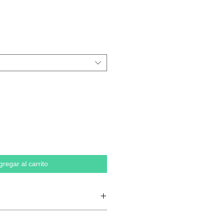
gregar al carrito
n anillos, 20 % poliéster