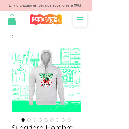
¡Envío gratuito en pedidos superiores a 90€!
Sudadera Hombre