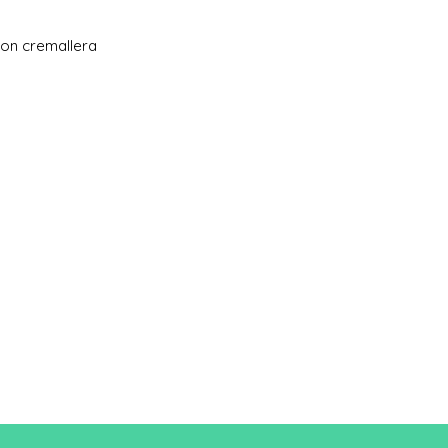
ño
on cremallera
A/B
68/51
Una longitud
B: Ancho del pecho