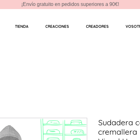
¡Envío gratuito en pedidos superiores a 90€!
TIENDA
CREACIONES
CREADORES
VOSOT
Sudadera c
cremallera