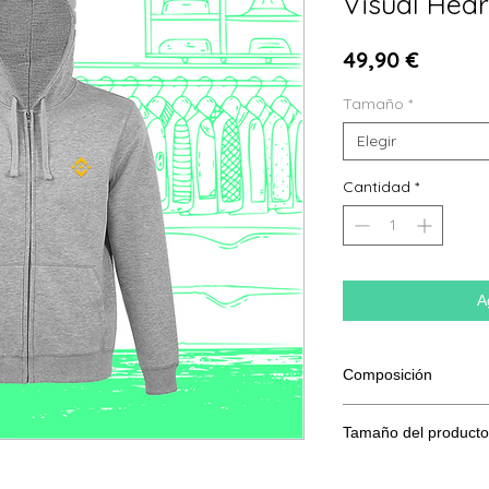
Visual Hear
Precio
49,90 €
Tamaño
*
Elegir
Cantidad
*
A
Composición
80 % algodón hilado e
Tamaño del producto
Tama
S