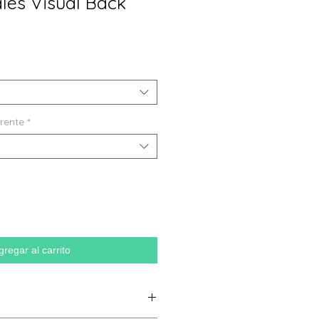
les Visual Back
frente
*
gregar al carrito