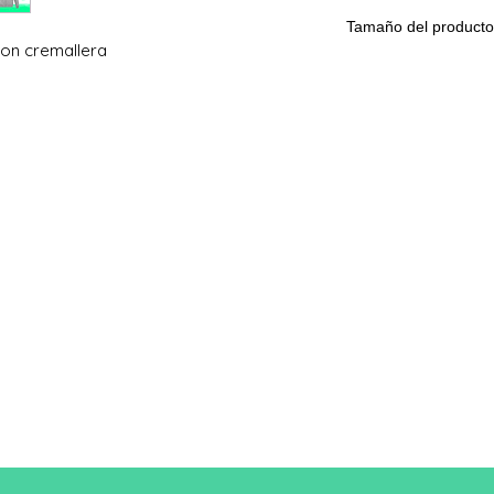
80 % algodón hilado e
Tamaño del producto
on cremallera
Tama
S
ño
A/B
68/51
Una longitud
B: Ancho del pecho