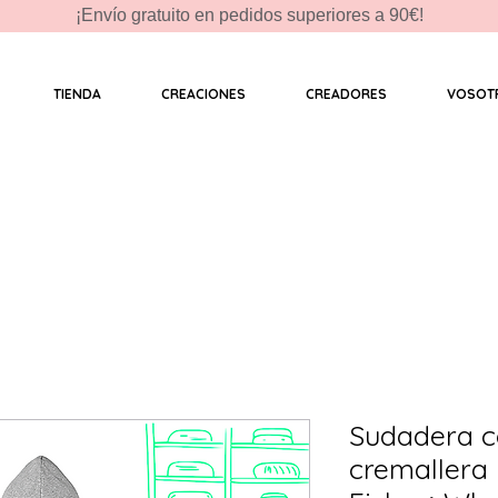
¡Envío gratuito en pedidos superiores a 90€!
TIENDA
CREACIONES
CREADORES
VOSOT
Sudadera c
cremallera