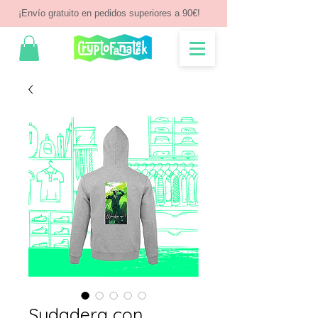
¡Envío gratuito en pedidos superiores a 90€!
Sudadera con