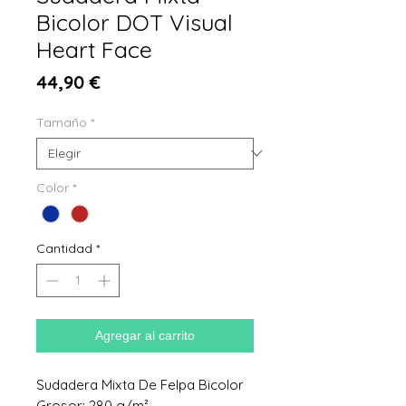
Bicolor DOT Visual
Heart Face
Precio
44,90 €
Tamaño
*
Color
*
Cantidad
*
Agregar al carrito
Sudadera Mixta De Felpa Bicolor
Grosor: 280 g/m²