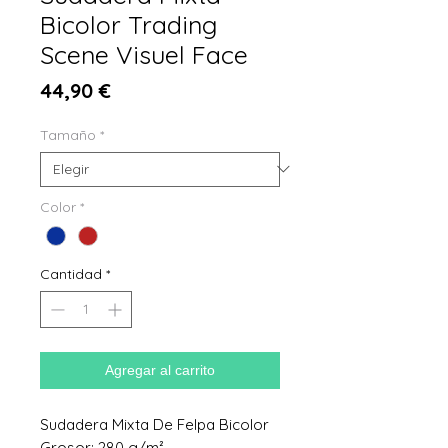
Bicolor Trading
Scene Visuel Face
Precio
44,90 €
Tamaño
*
Color
*
Cantidad
*
Agregar al carrito
Sudadera Mixta De Felpa Bicolor
Grosor: 280 g/m²