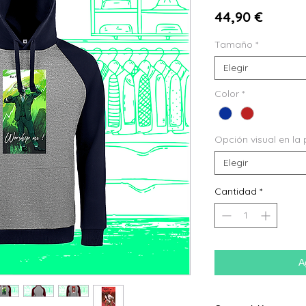
Precio
44,90 €
Tamaño
*
Elegir
Color
*
Opción visual en la 
Elegir
Cantidad
*
A