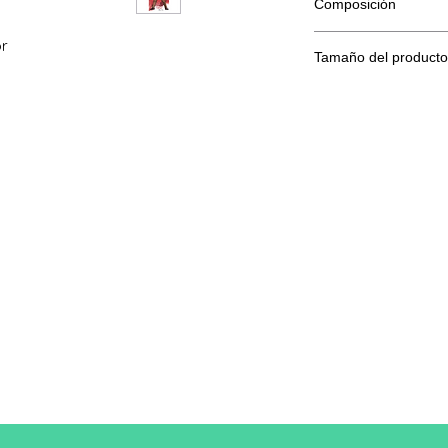
Composición
80 % algodón hilado e
or
Tamaño del producto
Tam
XS
S
año
A/B
69/4
70/
8
1
Una longitud
B: Ancho del pecho