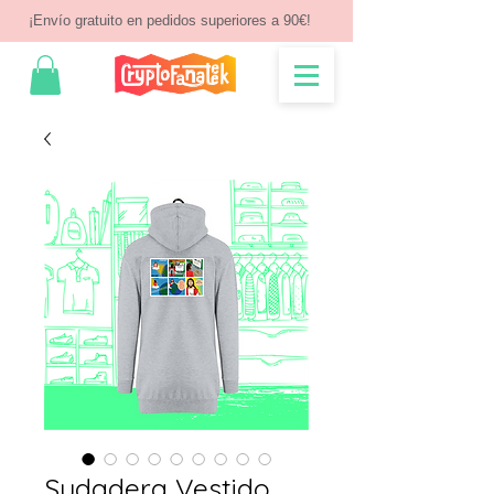
¡Envío gratuito en pedidos superiores a 90€!
Sudadera Vestido