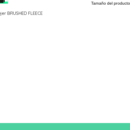
Tamaño del producto
ujer BRUSHED FLEECE
Tama
XS
ño
A/B
86/50
Una longitud
B: Ancho del pecho