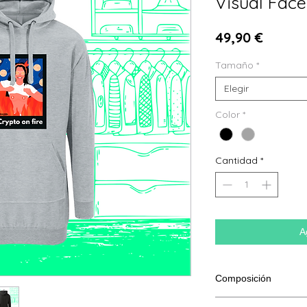
Visual Face
Precio
49,90 €
Tamaño
*
Elegir
Color
*
Cantidad
*
A
Composición
80% algodón, 20% po