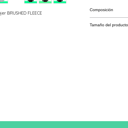
Composición
ujer BRUSHED FLEECE
80% algodón, 20% po
Tamaño del producto
Tama
XS
ño
A/B
86/50
Una longitud
B: Ancho del pecho