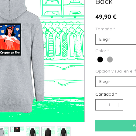
Back
Precio
49,90 €
Tamaño
*
Elegir
Color
*
Opción visual en el 
Elegir
Cantidad
*
A