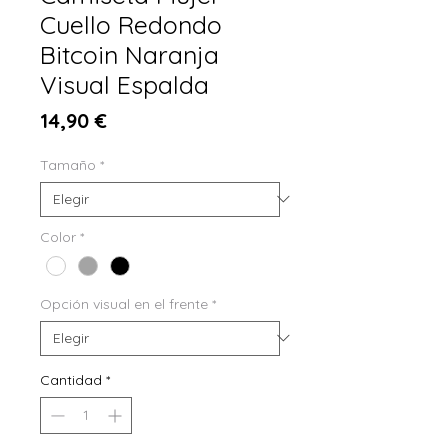
Cuello Redondo
Bitcoin Naranja
Visual Espalda
Precio
14,90 €
Tamaño
*
Color
*
Opción visual en el frente
*
Cantidad
*