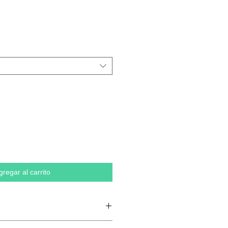
gregar al carrito
ente de agricultura ecológica