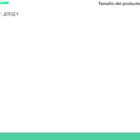
Tamaño del producto
r JERSEY
Tamañ
S
o
A/B
61/41
Una longitud
B: Ancho del pecho