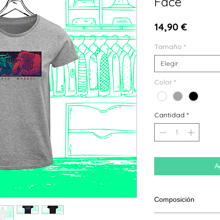
Face
Precio
14,90 €
Tamaño
*
Elegir
Color
*
Cantidad
*
A
Composición
100% algodón proced