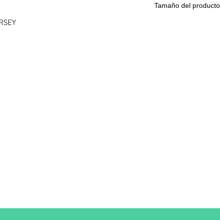
Tamaño del producto
ERSEY
Tamañ
S
o
A/B
61/41
Una longitud
B: Ancho del pecho