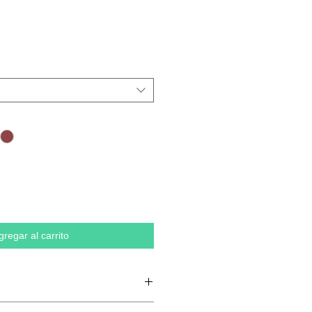
gregar al carrito
 en anillos semipeinado