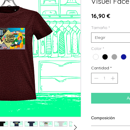
Visuel Face
Precio
16,90 €
Tamaño
*
Elegir
Color
*
Cantidad
*
A
Composición
100% algodón hilado