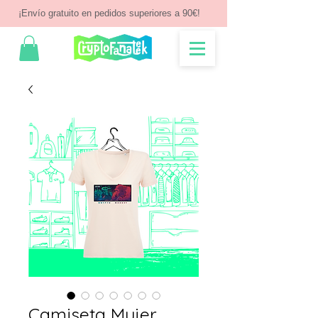
¡Envío gratuito en pedidos superiores a 90€!
Camiseta Mujer