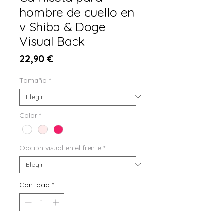
hombre de cuello en
v Shiba & Doge
Visual Back
Precio
22,90 €
Tamaño
*
Color
*
Opción visual en el frente
*
Cantidad
*