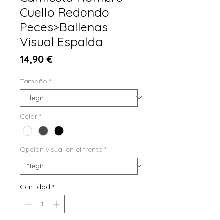
Cuello Redondo
Peces>Ballenas
Visual Espalda
Precio
14,90 €
Tamaño
*
Color
*
Opción visual en el frente
*
Cantidad
*