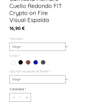
Cuello Redondo FIT
Crypto on Fire
Visual Espalda
Precio
16,90 €
Tamaño
*
Color
*
Opción visual en el frente
*
Cantidad
*