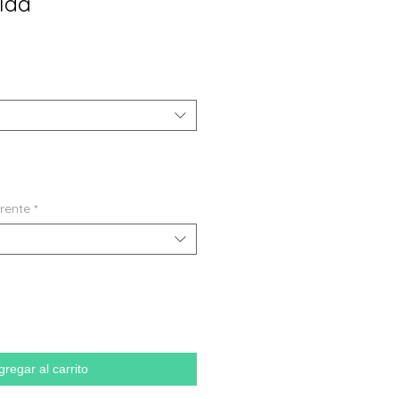
lda
frente
*
gregar al carrito