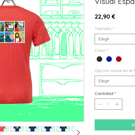
Visual Espa
Precio
22,90 €
Tamaño
*
Elegir
Color
*
Opción visual en el 
Elegir
Cantidad
*
A