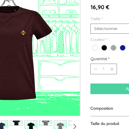
Prix
16,90 €
Taille
*
Sélectionner
Couleur
*
Quantité
*
A
Composition
100% coton semi pe
Taille du produit