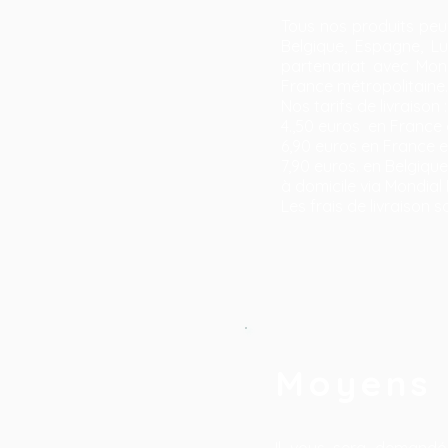
Tous nos produits peuve
Belgique, Espagne, Lu
partenariat avec Mond
France métropolitaine.
Nos tarifs de livraison :
4.,50 euros en France e
6,90 euros en France en
7,90 euros. en Belgique
à domicile via Mondial
Les frais de livraison
Moyens 
Il vous sera demandé