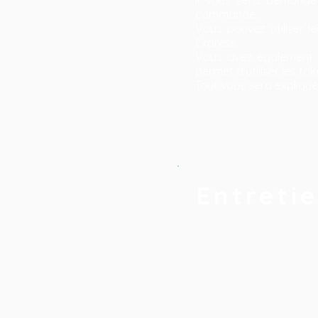
commande.
Vous pouvez utiliser 
Express.
Vous avez également l
permet d'utiliser les to
Tout vous sera expliqué 
Entreti
Nos produits textiles 
afin de préserver votre
linge.
Quelques précisions con
n'hésitez pas à y jeter