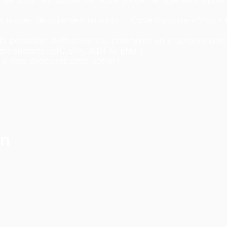
les modes de paiement suivants : Carte bancaire - Visa - 
a possibilité d'effectuer vos paiements en cryptomonnaie
kens suivants : BTC, ETH, USDT ou BNB :)
si vous choisissez cette option !
en
sont lavables en machine et nous recommandons un lavage à 4
 vêtement et le visuel imprimé sur celui-ci. Ne mettez pas vo
cernant l'entretien de nos produits sont indiquées sur les pa
 un œil lorsque vous déambulez dans notre boutique :)