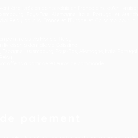
nt être livrés en points relais en France ainsi qu'en livrais
xembourg, Pays-Bas, Allemagne, Italie, Portugal et Autrich
ial Relay pour la France et l'Europe et Colissimo pour la l
n point relais via Mondial Relay
 livraison à domicile via Colissimo
, Espagne, Luxembourg, Pays-Bas, Allemagne, Italie, Portugal 
 Relay
 sont offerts à partir de 90 euros de commande.
de paiement
 de saisir les détails de votre mode de paiement après