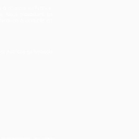
on à domicile en France,
e. Nous travaillons en
ivraison à domicile en
et Autriche en livraison
 confirmation de votre