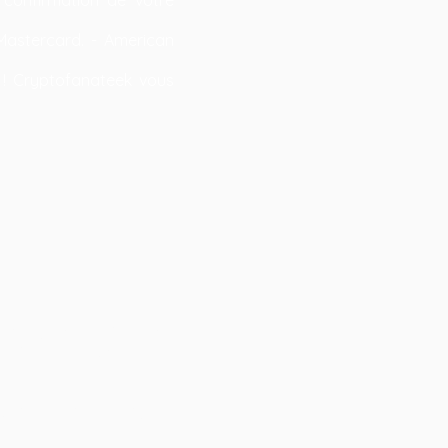
Mastercard. - American
 ! Cryptofanateek vous
0 degrés et à l'envers
tre vêtement au sèche
ges de nos articles,