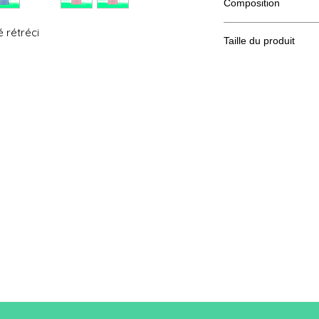
Composition
100% coton
 rétréci
Taille du produit
Taille
S
A/B
70/50
A : Longeur
B : Largeur de poitri