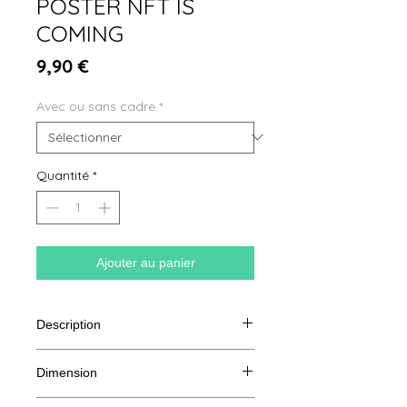
POSTER NFT IS
COMING
Prix
9,90 €
Avec ou sans cadre
*
Quantité
*
Ajouter au panier
Description
250G Couché Demi-Mat
Dimension
40 x 60 cm