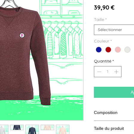
Prix
39,90 €
Taille
*
Sélectionner
Couleur
*
Quantité
*
A
Composition
80% coton Ringspun,
Taille du produit