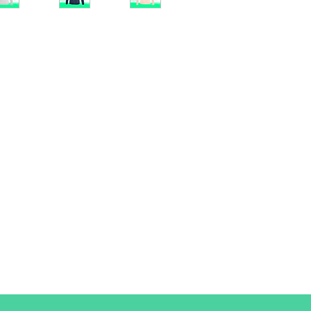
Taille
XS
A/B
62/44
A : Longueur
B : Largeur de poitri