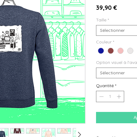
Prix
39,90 €
Taille
*
Sélectionner
Couleur
*
Option visuel à l'av
Sélectionner
Quantité
*
A