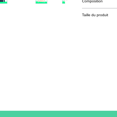
Composition
80% coton Ringspun,
Taille du produit
Taille
XS
A/B
62/44
A : Longueur
B : Largeur de poitri