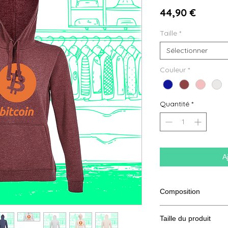
Prix
44,90 €
Taille
*
Sélectionner
Couleur
*
Quantité
*
A
Composition
80% coton Ringspun,
Taille du produit