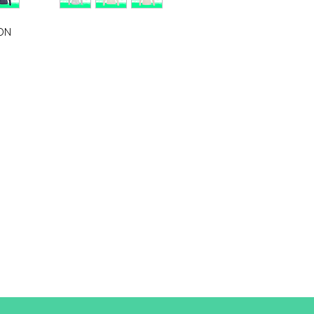
Taille
XS
ON
A/B
62/44
A : Longueur
B : Largeur de poitri