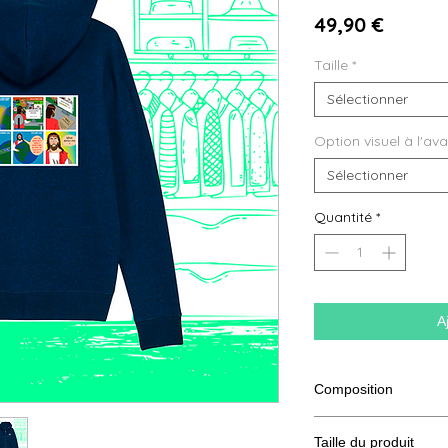
Prix
49,90 €
Taille
*
Sélectionner
Option visuel à l'av
Sélectionner
Quantité
*
A
Composition
85% coton bio filé et
Taille du produit