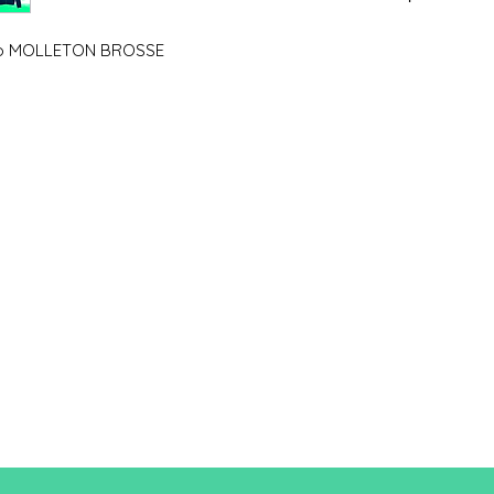
Taille
XS
io MOLLETON BROSSE
A/B
61/44,5
A : Longueur
B : Largeur de poitri