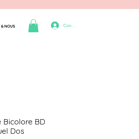
Connexion
 & NOUS
 Bicolore BD
uel Dos