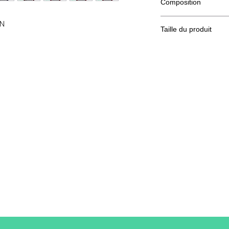
Composition
80% coton Ringspun,
ON
Taille du produit
Taill
XS
S
e
A/B
69/4
70/
8
1
A : Longueur
B : Largeur de poitri