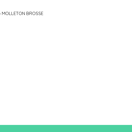
A/B
83,5/
49
io MOLLETON BROSSE
A : Longueur
B : Largeur de poitri