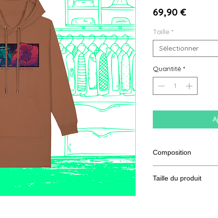
Prix
69,90 €
Taille
*
Sélectionner
Quantité
*
A
Composition
85% coton bio filé et
Taille du produit
Taille
XS