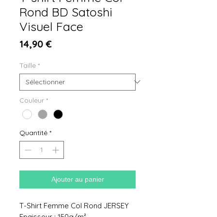
Rond BD Satoshi
Visuel Face
Prix
14,90 €
Taille
*
Couleur
*
Quantité
*
Ajouter au panier
T-Shirt Femme Col Rond JERSEY
Epaisseur : 150g/m²