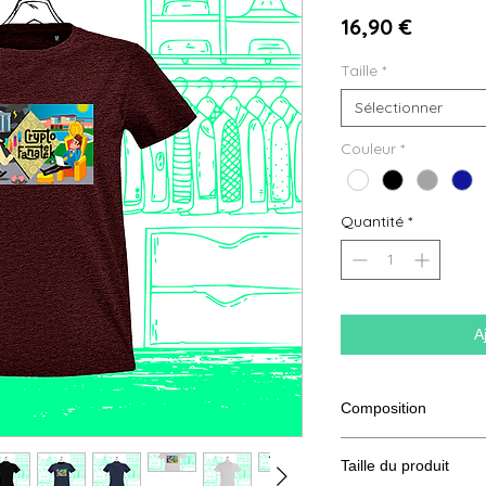
Prix
16,90 €
Taille
*
Sélectionner
Couleur
*
Quantité
*
A
Composition
100% coton semi pe
Taille du produit