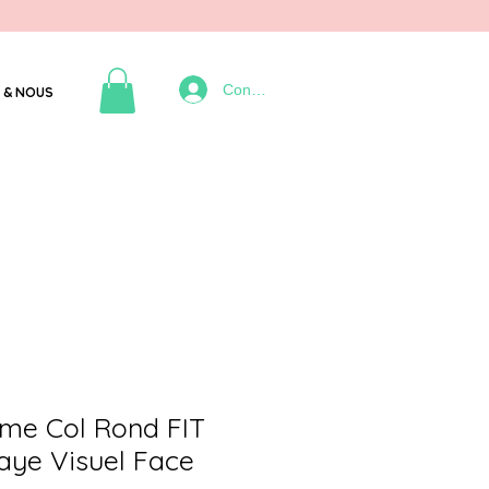
Connexion
 & NOUS
mme Col Rond FIT
aye Visuel Face