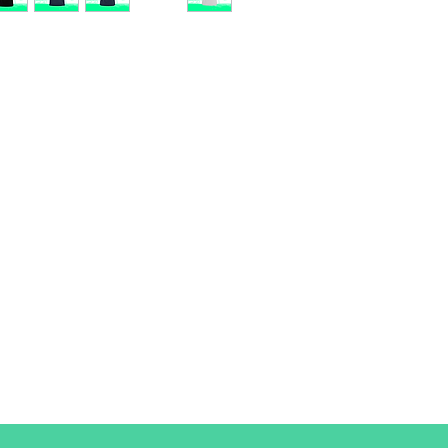
Taille
S
A/B
61/41
A : Longueur
B : Largeur de poitri