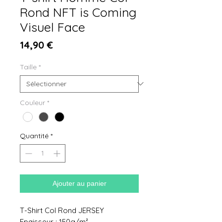
Rond NFT is Coming
Visuel Face
Prix
14,90 €
Taille
*
Couleur
*
Quantité
*
Ajouter au panier
T-Shirt Col Rond JERSEY
Epaisseur : 150g/m²