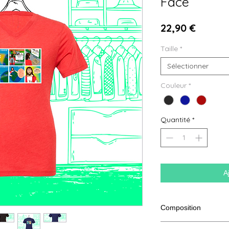
Face
Prix
22,90 €
Taille
*
Sélectionner
Couleur
*
Quantité
*
A
Composition
50% polyester, 25% so