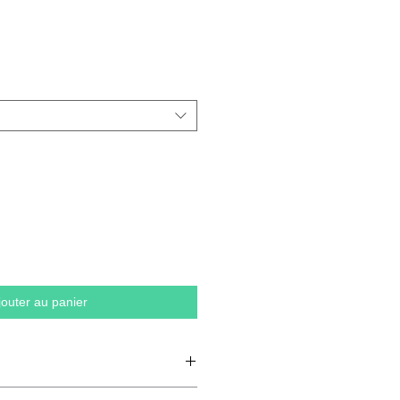
jouter au panier
ie artificiel, 25% coton peigné