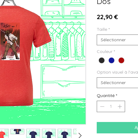
Dos
Prix
22,90 €
Taille
*
Sélectionner
Couleur
*
Option visuel à l'av
Sélectionner
Quantité
*
A