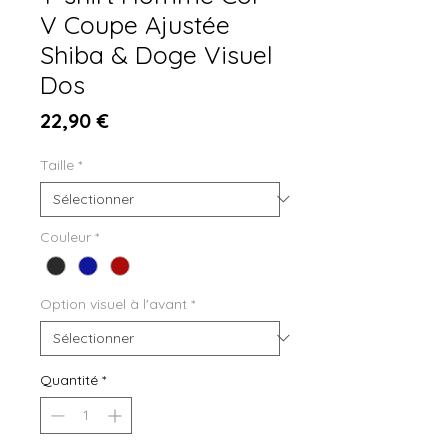
V Coupe Ajustée
Shiba & Doge Visuel
Dos
Prix
22,90 €
Taille
*
Couleur
*
Option visuel à l'avant
*
Quantité
*