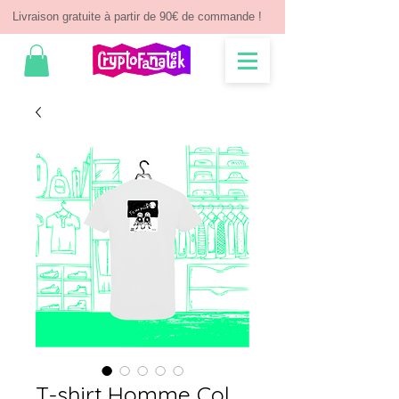
Livraison gratuite à partir de 90€ de commande !
T-shirt Homme Col