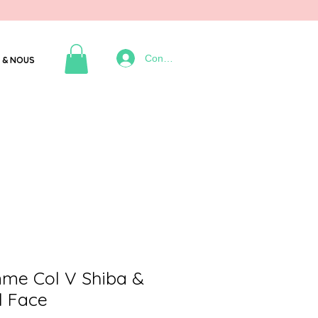
Connexion
 & NOUS
mme Col V Shiba &
l Face