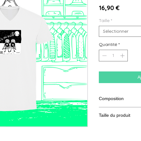
Prix
16,90 €
Taille
*
Sélectionner
Quantité
*
A
Composition
100% Coton semi pe
Taille du produit
Taille
S