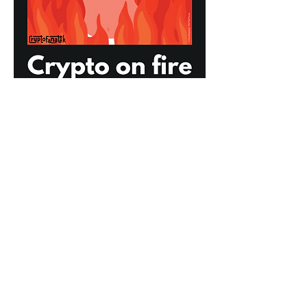
Mentions légales
CGV
Photos ©Cryptofanateek
Politique de confidentialité
Contactez-nous
Suivez-nous
Paiement sécurisé avec Visa, MasterCard,
Binance