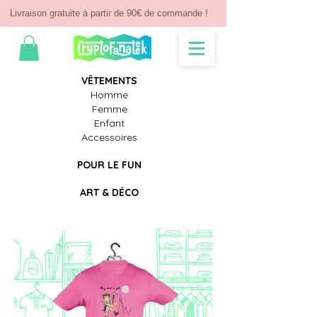
Livraison gratuite à partir de 90€ de commande !
V
Ê
TEMENTS
Homme
Femme
Enfant
Accessoires
POUR LE FUN
ART & D
É
CO