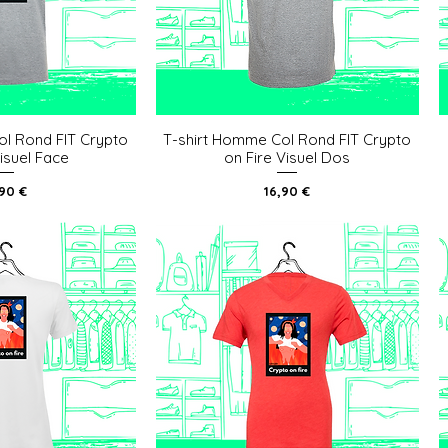
ol Rond FIT Crypto
T-shirt Homme Col Rond FIT Crypto
u rapide
Aperçu rapide
Visuel Face
on Fire Visuel Dos
x
Prix
,90 €
16,90 €