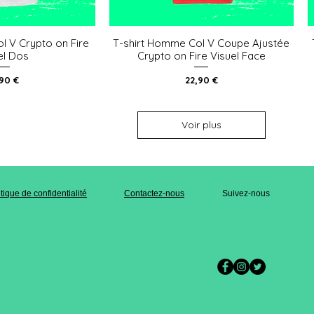
l V Crypto on Fire
T-shirt Homme Col V Coupe Ajustée
u rapide
Aperçu rapide
el Dos
Crypto on Fire Visuel Face
x
Prix
,90 €
22,90 €
Voir plus
itique de confidentialité
Contactez-nous
Suivez-nous