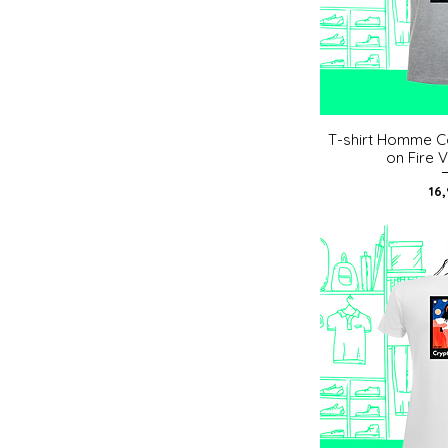
T-shirt Homme C
Aperç
on Fire 
Pri
16