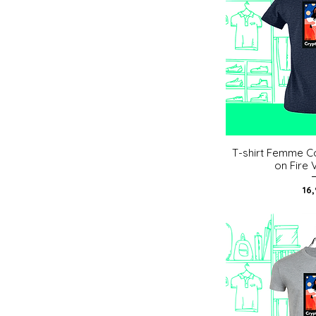
T-shirt Femme C
Aperç
on Fire 
Pri
16