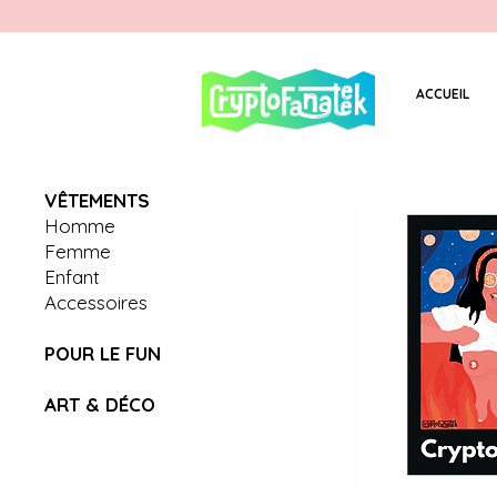
ACCUEIL
V
Ê
TEMENTS
Homme
Femme
Enfant
Accessoires
POUR LE FUN
ART & D
É
CO