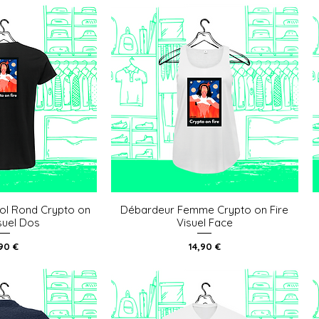
ol Rond Crypto on
Débardeur Femme Crypto on Fire
u rapide
Aperçu rapide
isuel Dos
Visuel Face
x
Prix
,90 €
14,90 €