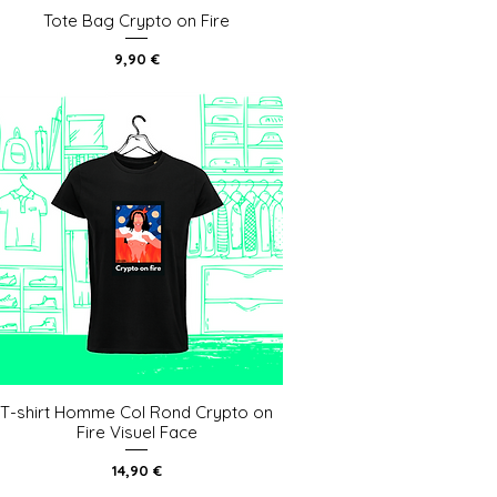
Tote Bag Crypto on Fire
Aperçu rapide
Prix
9,90 €
T-shirt Homme Col Rond Crypto on
Aperçu rapide
Fire Visuel Face
Prix
14,90 €