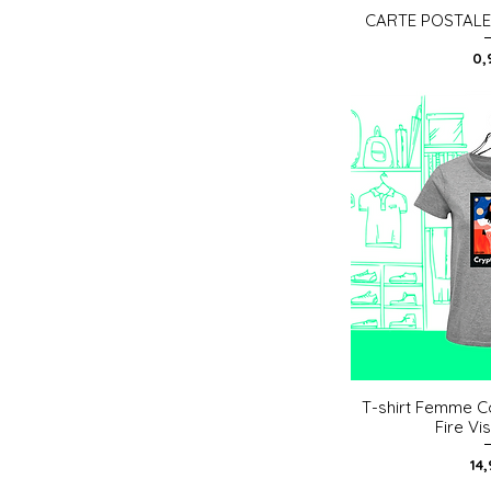
CARTE POSTALE
Aperç
Pri
0,
T-shirt Femme C
Aperç
Fire Vi
Pri
14