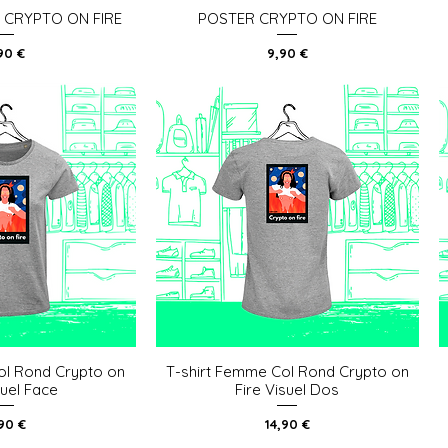
 CRYPTO ON FIRE
POSTER CRYPTO ON FIRE
u rapide
Aperçu rapide
x
Prix
90 €
9,90 €
ol Rond Crypto on
T-shirt Femme Col Rond Crypto on
u rapide
Aperçu rapide
suel Face
Fire Visuel Dos
x
Prix
,90 €
14,90 €