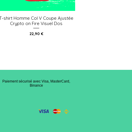
T-shirt Homme Col V Coupe Ajustée
Aperçu rapide
Crypto on Fire Visuel Dos
Prix
22,90 €
Paiement sécurisé avec Visa, MasterCard,
Binance