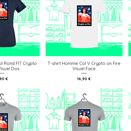
ol Rond FIT Crypto
T-shirt Homme Col V Crypto on Fire
u rapide
Aperçu rapide
Visuel Dos
Visuel Face
x
Prix
,90 €
16,90 €