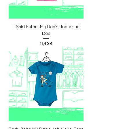
T-Shirt Enfant My Dad's Job Visuel
Dos
Prix
11,90 €