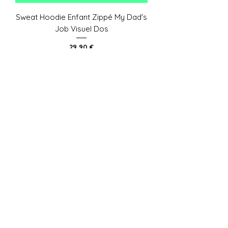
Sweat Hoodie Enfant Zippé My Dad's
Job Visuel Dos
Prix
29,90 €
Sweat Hoodie Enfant Bio My Dad's
Job Visuel Face
Prix
31,90 €