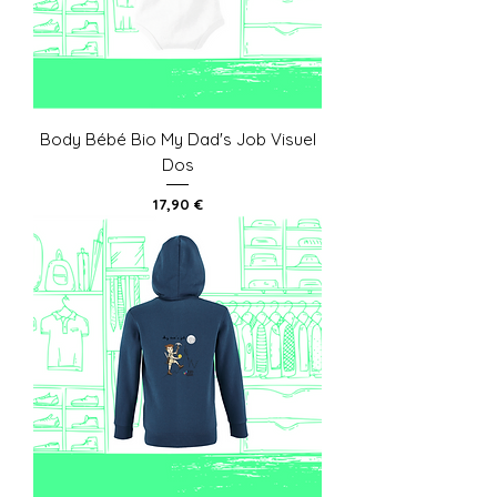
Body Bébé Bio My Dad's Job Visuel
Dos
Prix
17,90 €