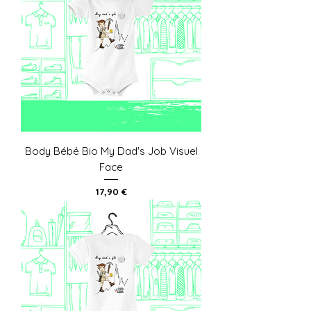
Body Bébé Bio My Dad's Job Visuel
Face
Prix
17,90 €