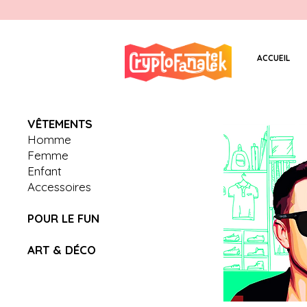
ACCUEIL
V
Ê
TEMENTS
Homme
Femme
Enfant
Accessoires
POUR LE FUN
ART & D
É
CO