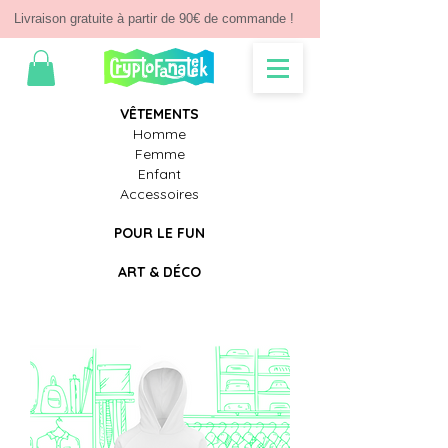
Livraison gratuite à partir de 90€ de commande !
V
Ê
TEMENTS
Homme
Femme
Enfant
Accessoires
POUR LE FUN
ART & D
É
CO