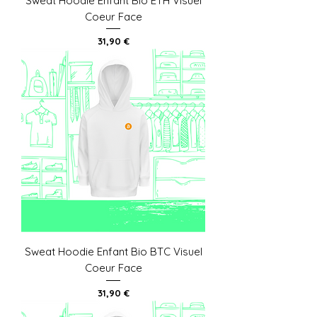
Sweat Hoodie Enfant Bio ETH Visuel
Coeur Face
Prix
31,90 €
Sweat Hoodie Enfant Bio BTC Visuel
Coeur Face
Prix
31,90 €