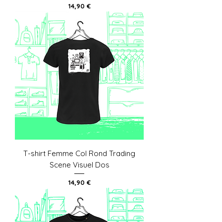
Prix
14,90 €
T-shirt Femme Col Rond Trading
Scene Visuel Dos
Prix
14,90 €