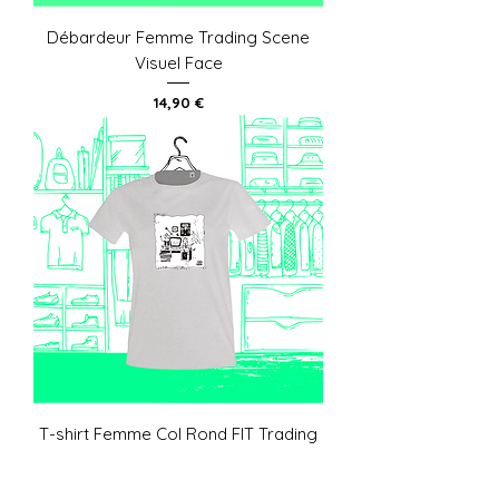
Débardeur Femme Trading Scene
Visuel Face
Prix
14,90 €
T-shirt Femme Col Rond FIT Trading
Scene Visuel Face
Prix
16,90 €