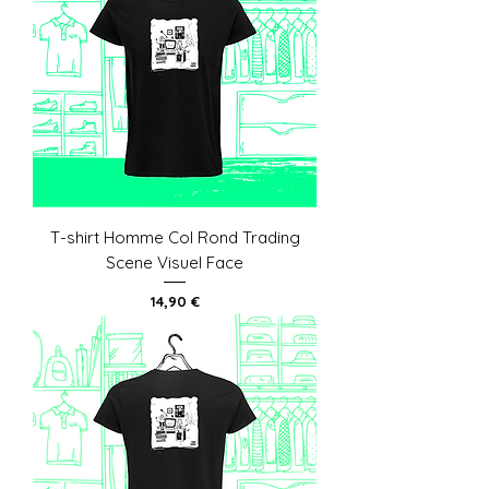
T-shirt Homme Col Rond Trading
Scene Visuel Face
Prix
14,90 €