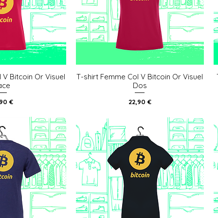
 V Bitcoin Or Visuel
T-shirt Femme Col V Bitcoin Or Visuel
u rapide
Aperçu rapide
ace
Dos
x
Prix
,90 €
22,90 €