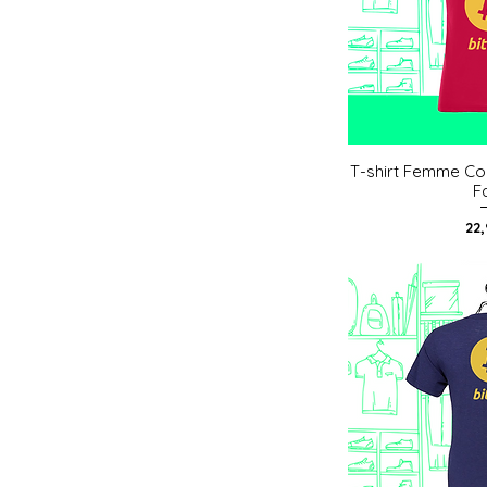
T-shirt Femme Col
Aperç
F
Pri
22