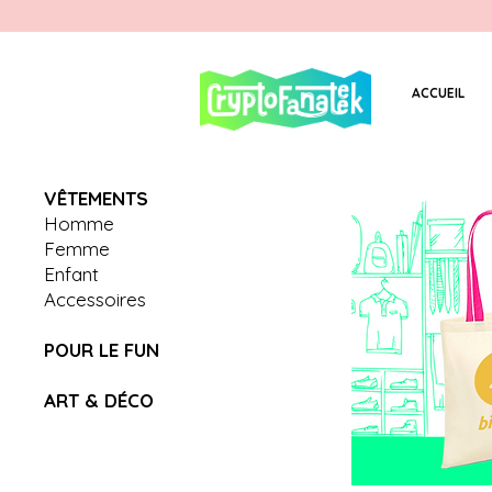
ACCUEIL
V
Ê
TEMENTS
Homme
Femme
Enfant
Accessoires
POUR LE FUN
ART & D
É
CO