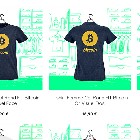
l Rond FIT Bitcoin
T-shirt Femme Col Rond FIT Bitcoin
T
u rapide
Aperçu rapide
uel Face
Or Visuel Dos
x
Prix
,90 €
16,90 €