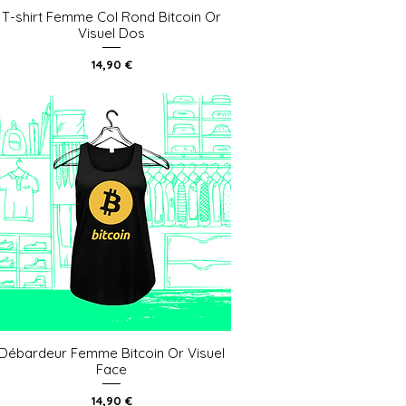
T-shirt Femme Col Rond Bitcoin Or
Aperçu rapide
Visuel Dos
Prix
14,90 €
Débardeur Femme Bitcoin Or Visuel
Aperçu rapide
Face
Prix
14,90 €