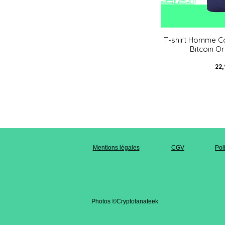
T-shirt Homme C
Aperç
Bitcoin O
Pri
22
Mentions légales
CGV
Pol
Photos ©Cryptofanateek