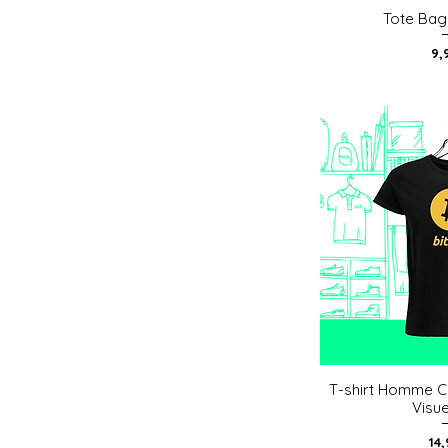
Tote Bag
Aperç
Pri
9,
T-shirt Homme C
Aperç
Visu
Pri
14