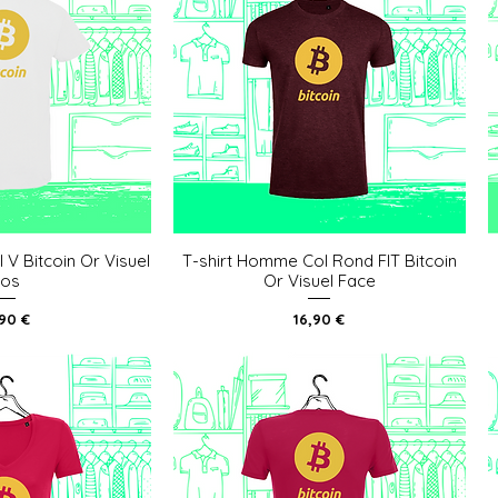
 V Bitcoin Or Visuel
T-shirt Homme Col Rond FIT Bitcoin
u rapide
Aperçu rapide
os
Or Visuel Face
x
Prix
,90 €
16,90 €