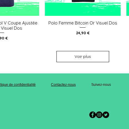
ol V Coupe Ajustée
Polo Femme Bitcoin Or Visuel Dos
u rapide
Aperçu rapide
r Visuel Dos
Prix
24,90 €
x
,90 €
Voir plus
itique de confidentialité
Contactez-nous
Suivez-nous