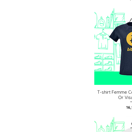
T-shirt Femme Co
Aperç
Or Vis
Pri
16