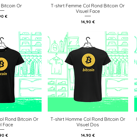
 Bitcoin Or
T-shirt Femme Col Rond Bitcoin Or
u rapide
Aperçu rapide
Visuel Face
x
90 €
Prix
14,90 €
ol Rond Bitcoin Or
T-shirt Homme Col Rond Bitcoin Or
u rapide
Aperçu rapide
el Face
Visuel Dos
x
Prix
,90 €
14,90 €