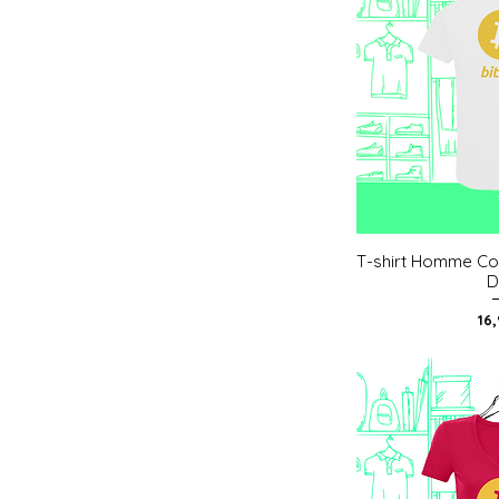
T-shirt Homme Col
Aperç
D
Pri
16