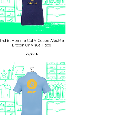
T-shirt Homme Col V Coupe Ajustée
Aperçu rapide
Bitcoin Or Visuel Face
Prix
22,90 €