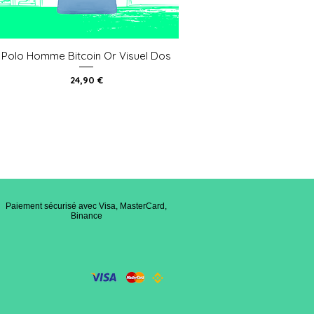
Polo Homme Bitcoin Or Visuel Dos
Aperçu rapide
Prix
24,90 €
Paiement sécurisé avec Visa, MasterCard,
Binance