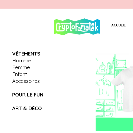
ACCUEIL
V
Ê
TEMENTS
Homme
Femme
Enfant
Accessoires
POUR LE FUN
ART & D
É
CO