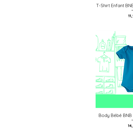
T-Shirt Enfant BN
Aperç
Pr
11
Body Bébé BNB 
Aperç
Pri
14