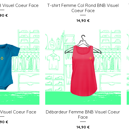
B Visuel Coeur Face
T-shirt Femme Col Rond BNB Visuel
u rapide
Aperçu rapide
Coeur Face
ix
,90 €
Prix
14,90 €
Visuel Coeur Face
Débardeur Femme BNB Visuel Coeur
u rapide
Aperçu rapide
Face
x
,90 €
Prix
14,90 €