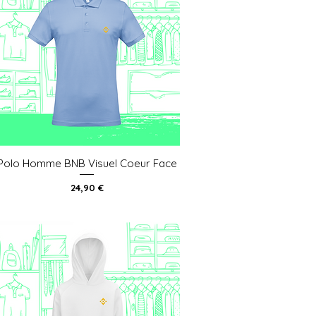
Polo Homme BNB Visuel Coeur Face
Aperçu rapide
Prix
24,90 €