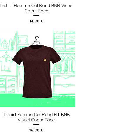
T-shirt Homme Col Rond BNB Visuel
Aperçu rapide
Coeur Face
Prix
14,90 €
T-shirt Femme Col Rond FIT BNB
Aperçu rapide
Visuel Coeur Face
Prix
16,90 €