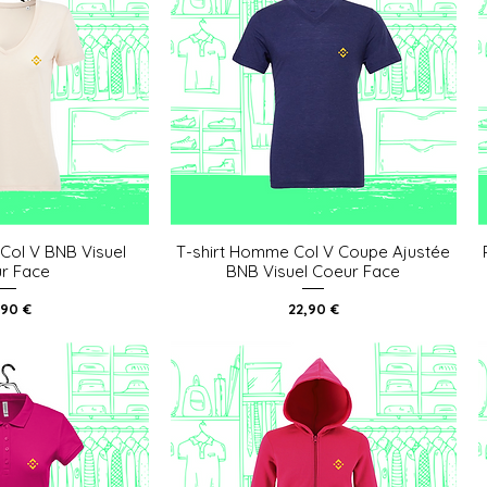
Col V BNB Visuel
T-shirt Homme Col V Coupe Ajustée
u rapide
Aperçu rapide
r Face
BNB Visuel Coeur Face
x
Prix
,90 €
22,90 €