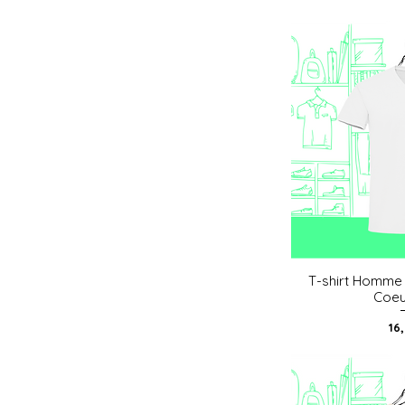
T-shirt Homme 
Aperç
Coeu
Pri
16