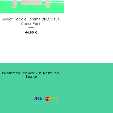
Sweat Hoodie Femme BNB Visuel
Aperçu rapide
Coeur Face
Prix
44,90 €
Paiement sécurisé avec Visa, MasterCard,
Binance