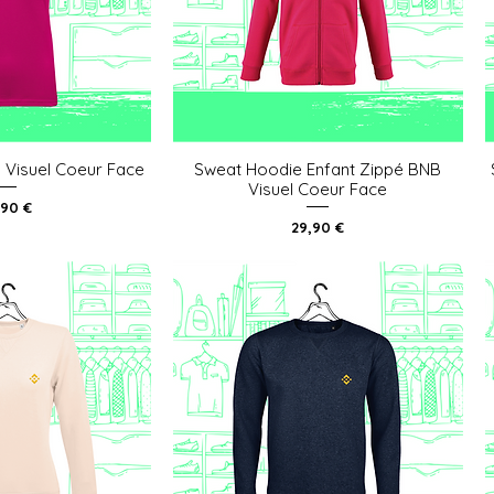
Visuel Coeur Face
Sweat Hoodie Enfant Zippé BNB
u rapide
Aperçu rapide
Visuel Coeur Face
x
,90 €
Prix
29,90 €