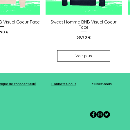
 Visuel Coeur Face
Sweat Homme BNB Visuel Coeur
u rapide
Aperçu rapide
Face
x
,90 €
Prix
39,90 €
Voir plus
itique de confidentialité
Contactez-nous
Suivez-nous