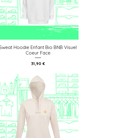
Sweat Hoodie Enfant Bio BNB Visuel
Aperçu rapide
Coeur Face
Prix
31,90 €