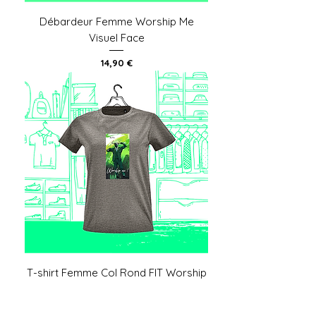
Débardeur Femme Worship Me
Visuel Face
Prix
14,90 €
T-shirt Femme Col Rond FIT Worship
Me Visuel Face
Prix
16,90 €