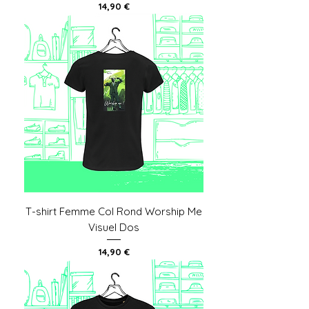
Prix
14,90 €
T-shirt Femme Col Rond Worship Me
Visuel Dos
Prix
14,90 €