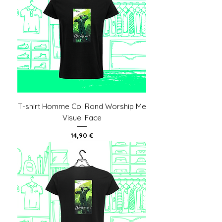
T-shirt Homme Col Rond Worship Me
Visuel Face
Prix
14,90 €