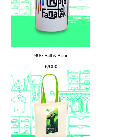
MUG Bull & Bear
Prix
9,90 €