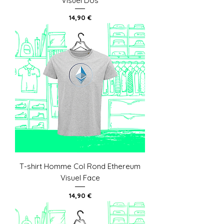
Visuel Dos
Prix
14,90 €
T-shirt Homme Col Rond Ethereum
Visuel Face
Prix
14,90 €