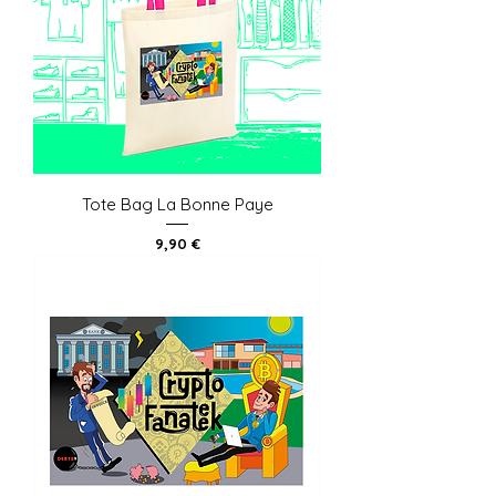
Tote Bag La Bonne Paye
Prix
9,90 €