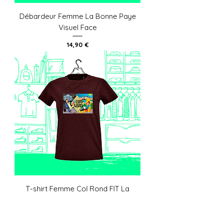
Débardeur Femme La Bonne Paye
Visuel Face
Prix
14,90 €
T-shirt Femme Col Rond FIT La
Bonne Paye Visuel Face
Prix
16,90 €