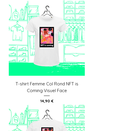
T-shirt Femme Col Rond NFT is
Coming Visuel Face
Prix
14,90 €