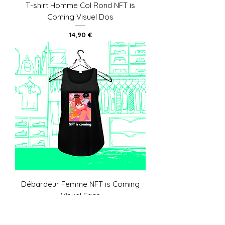
T-shirt Homme Col Rond NFT is
Coming Visuel Dos
Prix
14,90 €
Débardeur Femme NFT is Coming
Visuel Face
Prix
14,90 €