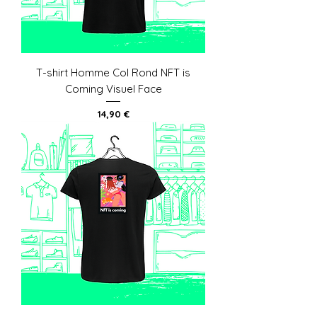
T-shirt Homme Col Rond NFT is
Coming Visuel Face
Prix
14,90 €